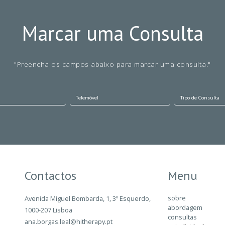
Marcar uma Consulta
"Preencha os campos abaixo para marcar uma consulta."
Contactos
Menu
sobre
Avenida Miguel Bombarda, 1, 3º Esquerdo,
abordagem
1000-207 Lisboa
consultas
ana.borgas.leal@hitherapy.pt