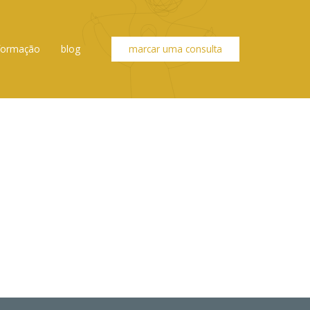
formação
blog
marcar uma consulta